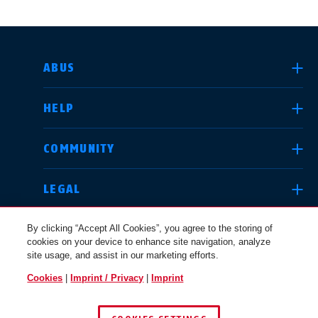
SELECT COUNTRY
ABUS
HELP
Deutschland
United Kingdom
COMMUNITY
LEGAL
International
USA
By clicking “Accept All Cookies”, you agree to the storing of
cookies on your device to enhance site navigation, analyze
site usage, and assist in our marketing efforts.
Canada
Cookies
|
Imprint / Privacy
|
Imprint
Österreich
EN
FR
ČESKO