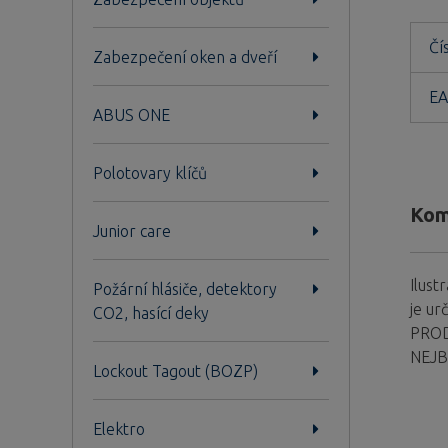
Čí
Zabezpečení oken a dveří
EA
ABUS ONE
Polotovary klíčů
Kom
Junior care
Ilust
Požární hlásiče, detektory
je ur
CO2, hasící deky
PROD
NEJB
Lockout Tagout (BOZP)
Elektro