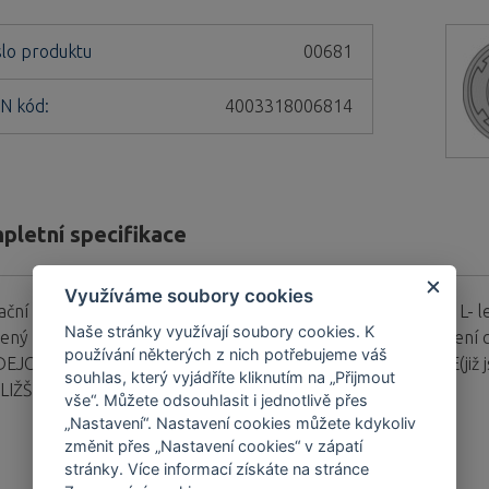
slo produktu
00681
N kód:
4003318006814
pletní specifikace
Využíváme soubory cookies
rační obrázek Polotovar klíče pro visací zámek 84/40, 84/45 L
Naše stránky využívají soubory cookies. K
čený výhradně pro velkoodběratele a prodejce. Pro zobrazení c
používání některých z nich potřebujeme váš
EJCE NEJSEM PRODEJCE MAPA PRODEJCŮ PŘIHLÁSIT SE(již jse
souhlas, který vyjádříte kliknutím na „Přijmout
LIŽŠÍ PRODEJNU(na webu ABUS.CZ)
vše“. Můžete odsouhlasit i jednotlivě přes
„Nastavení“. Nastavení cookies můžete kdykoliv
změnit přes „Nastavení cookies“ v zápatí
stránky. Více informací získáte na stránce