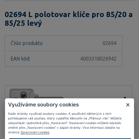
02694 L polotovar klíče pro 85/20 a
85/25 levý
Číslo produktu
02694
EAN kód:
4003318026942
Využíváme soubory cookies
Naše stránky využívají soubory cookies. K používání některých z nich
potřebujeme váš souhlas, který vyjádříte kliknutím na „Přijmout vše“. Můžete
odsouhlasit i jednotlivě přes „Nastavení“. Nastavení cookies můžete kdykoliv
změnit přes „Nastavení cookies“ v zápatí stránky. Více informací získáte na
stránce
Zpracování cookies
.
Kompletní specifikace