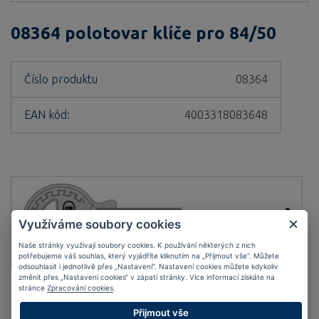
08364 polotovar klíče pro 84/50
Číslo produktu
08364
EAN kód:
4003318083648
Využíváme soubory cookies
Naše stránky využívají soubory cookies. K používání některých z nich
potřebujeme váš souhlas, který vyjádříte kliknutím na „Přijmout vše“. Můžete
odsouhlasit i jednotlivě přes „Nastavení“. Nastavení cookies můžete kdykoliv
změnit přes „Nastavení cookies“ v zápatí stránky. Více informací získáte na
stránce
Zpracování cookies
.
Kompletní specifikace
Přijmout vše