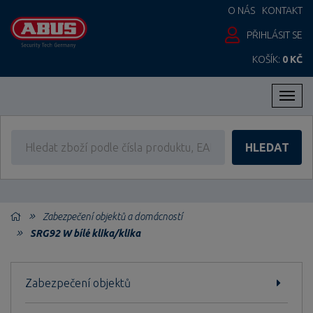
O NÁS
KONTAKT
PŘIHLÁSIT SE
KOŠÍK:
0 KČ
Men
HLEDAT
Zabezpečení objektů a domácností
SRG92 W bílé klika/klika
Zabezpečení objektů