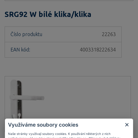
SRG92 W bílé klika/klika
Číslo produktu
22263
EAN kód:
4003318222634
Využíváme soubory cookies
Naše stránky využívají soubory cookies. K používání některých z nich