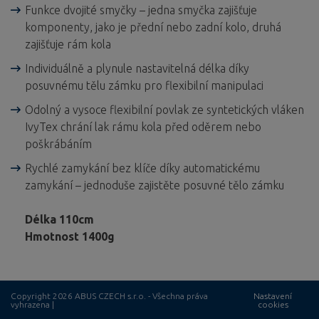
Funkce dvojité smyčky – jedna smyčka zajišťuje
komponenty, jako je přední nebo zadní kolo, druhá
zajišťuje rám kola
Individuálně a plynule nastavitelná délka díky
posuvnému tělu zámku pro flexibilní manipulaci
Odolný a vysoce flexibilní povlak ze syntetických vláken
IvyTex chrání lak rámu kola před oděrem nebo
poškrábáním
Rychlé zamykání bez klíče díky automatickému
zamykání – jednoduše zajistěte posuvné tělo zámku
Délka 110cm
Hmotnost 1400g
Copyright 2026 ABUS CZECH s.r.o. - Všechna práva
Nastavení
vyhrazena |
cookies