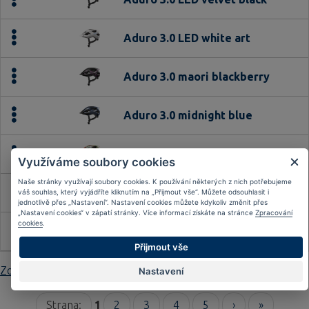
Aduro 3.0 LED white art
Aduro 3.0 maori blackberry
Aduro 3.0 midnight blue
Aduro 3.0 orange palm
Využíváme soubory cookies
Naše stránky využívají soubory cookies. K používání některých z nich potřebujeme
Aduro 3.0 polar white
váš souhlas, který vyjádříte kliknutím na „Přijmout vše“. Můžete odsouhlasit i
jednotlivě přes „Nastavení“. Nastavení cookies můžete kdykoliv změnit přes
„Nastavení cookies“ v zápatí stránky. Více informací získáte na stránce
Zpracování
cookies
.
Aduro 3.0 purple waves
Přijmout vše
Zobrazit
20 dalších
Nastavení
Strana:
1
2
3
4
5
›
»