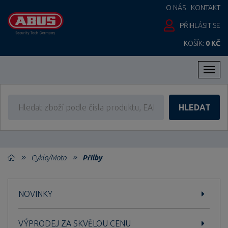
O NÁS
KONTAKT
PŘIHLÁSIT SE
KOŠÍK:
0 KČ
Men
HLEDAT
Cyklo/Moto
Přilby
NOVINKY
VÝPRODEJ ZA SKVĚLOU CENU