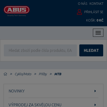
O NÁS
KONTAKT
PŘIHLÁSIT SE
KOŠÍK:
0 KČ
Men
HLEDAT
Cyklo/Moto
Přilby
MTB
NOVINKY
VÝPRODEJ ZA SKVĚLOU CENU