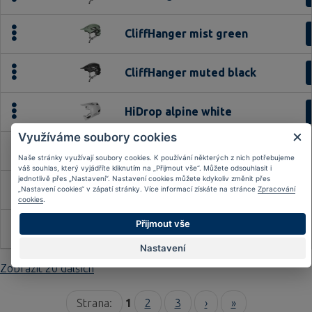
CliffHanger mist green
CliffHanger muted black
HiDrop alpine white
Využíváme soubory cookies
HiDrop ash purple
Naše stránky využívají soubory cookies. K používání některých z nich potřebujeme
váš souhlas, který vyjádříte kliknutím na „Přijmout vše“. Můžete odsouhlasit i
jednotlivě přes „Nastavení“. Nastavení cookies můžete kdykoliv změnit přes
HiDrop blush red
„Nastavení cookies“ v zápatí stránky. Více informací získáte na stránce
Zpracování
cookies
.
Přijmout vše
HiDrop dust grey
Nastavení
Zobrazit
20 dalších
Strana:
1
2
3
›
»