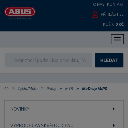
O NÁS
KONTAKT
PŘIHLÁSIT SE
KOŠÍK:
0 KČ
Men
HLEDAT
Cyklo/Moto
Přilby
MTB
MoDrop MIPS
NOVINKY
VÝPRODEJ ZA SKVĚLOU CENU