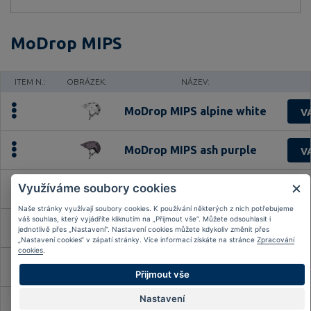
MoDrop MIPS
ITEM N.:
OBRÁZEK:
NÁZEV:
MoDrop MIPS alpine white
V
MoDrop MIPS ash purple
V
Využíváme soubory cookies
MoDrop MIPS blush red
V
Naše stránky využívají soubory cookies. K používání některých z nich potřebujeme
váš souhlas, který vyjádříte kliknutím na „Přijmout vše“. Můžete odsouhlasit i
MoDrop MIPS dust grey
V
jednotlivě přes „Nastavení“. Nastavení cookies můžete kdykoliv změnit přes
„Nastavení cookies“ v zápatí stránky. Více informací získáte na stránce
Zpracování
cookies
.
MoDrop MIPS mist green
V
Přijmout vše
Nastavení
MoDrop MIPS muted black
V