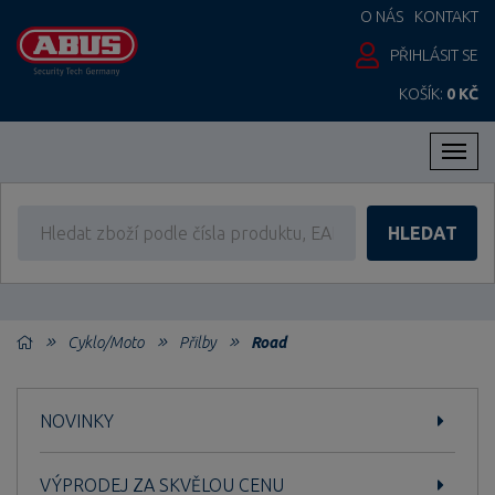
O NÁS
KONTAKT
PŘIHLÁSIT SE
KOŠÍK:
0 KČ
Men
HLEDAT
Cyklo/Moto
Přilby
Road
NOVINKY
VÝPRODEJ ZA SKVĚLOU CENU