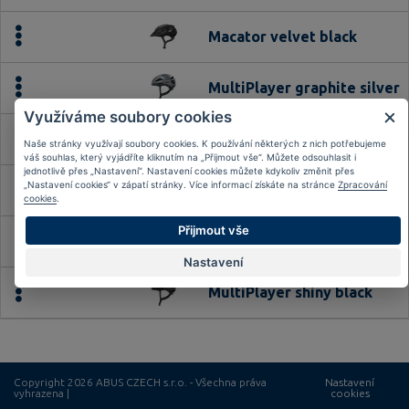
Macator velvet black
MultiPlayer graphite silver
Využíváme soubory cookies
MultiPlayer MIPS pearl whit
Naše stránky využívají soubory cookies. K používání některých z nich potřebujeme
váš souhlas, který vyjádříte kliknutím na „Přijmout vše“. Můžete odsouhlasit i
jednotlivě přes „Nastavení“. Nastavení cookies můžete kdykoliv změnit přes
„Nastavení cookies“ v zápatí stránky. Více informací získáte na stránce
Zpracování
MultiPlayer MIPS shiny blac
cookies
.
Přijmout vše
MultiPlayer pearl white
Nastavení
MultiPlayer shiny black
Copyright 2026 ABUS CZECH s.r.o. - Všechna práva
Nastavení
vyhrazena |
cookies