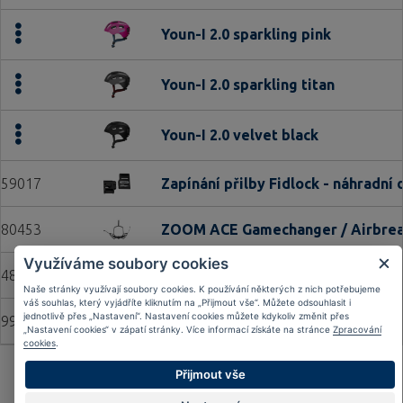
Youn-I 2.0 sparkling pink
Youn-I 2.0 sparkling titan
Youn-I 2.0 velvet black
59017
Zapínání přilby Fidlock - náhradní d
80453
ZOOM ACE Gamechanger / Airbreak
Využíváme soubory cookies
48173
Zoom Spin ACE AIRBREAKER 2.0/TA
Naše stránky využívají soubory cookies. K používání některých z nich potřebujeme
váš souhlas, který vyjádříte kliknutím na „Přijmout vše“. Můžete odsouhlasit i
jednotlivě přes „Nastavení“. Nastavení cookies můžete kdykoliv změnit přes
99854
Zoom Spin ACE GAMECHANGER 2.0 
„Nastavení cookies“ v zápatí stránky. Více informací získáte na stránce
Zpracování
cookies
.
Přijmout vše
Strana:
«
‹
46
47
48
49
50