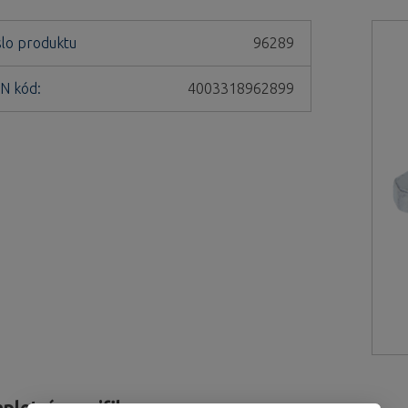
slo produktu
96289
N kód:
4003318962899
pletní specifikace