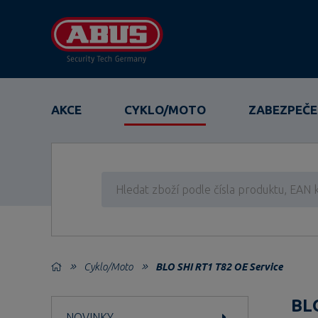
AKCE
CYKLO/MOTO
ZABEZPEČE
Cyklo/Moto
BLO SHI RT1 T82 OE Service
BLO
NOVINKY