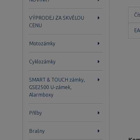
Čí
VÝPRODEJ ZA SKVĚLOU
CENU
EA
Motozámky
Cyklozámky
SMART & TOUCH zámky,
GSE2500 U-zámek,
Alarmboxy
Přilby
Brašny
Kom