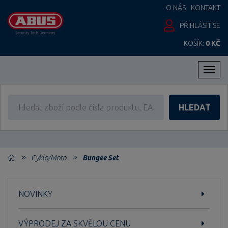
O NÁS
KONTAKT
PŘIHLÁSIT SE
KOŠÍK:
0 KČ
Men
HLEDAT
Cyklo/Moto
Bungee Set
NOVINKY
VÝPRODEJ ZA SKVĚLOU CENU