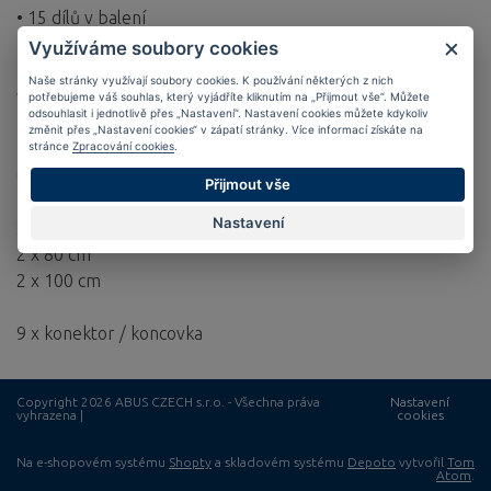
• 15 dílů v balení
• Plastové háčky (Chrání povrch)
Využíváme soubory cookies
• Pružné gumové pásky odolné proti povětrnostním
Naše stránky využívají soubory cookies. K používání některých z nich
vlivům
potřebujeme váš souhlas, který vyjádříte kliknutím na „Přijmout vše“. Můžete
odsouhlasit i jednotlivě přes „Nastavení“. Nastavení cookies můžete kdykoliv
• Nosnost 40 kg
změnit přes „Nastavení cookies“ v zápatí stránky. Více informací získáte na
stránce
Zpracování cookies
.
Obsah:
Přijmout vše
Lana:
Nastavení
2 x 60 cm
2 x 80 cm
2 x 100 cm
9 x konektor / koncovka
Copyright 2026 ABUS CZECH s.r.o. - Všechna práva
Nastavení
vyhrazena |
cookies
Na e-shopovém systému
Shopty
a skladovém systému
Depoto
vytvořil
Tom
Atom
.