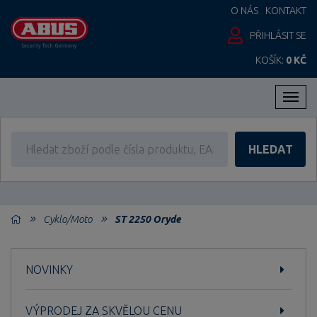
O NÁS
KONTAKT
PŘIHLÁSIT SE
KOŠÍK:
0 KČ
Men
HLEDAT
Cyklo/Moto
ST 2250 Oryde
NOVINKY
VÝPRODEJ ZA SKVĚLOU CENU