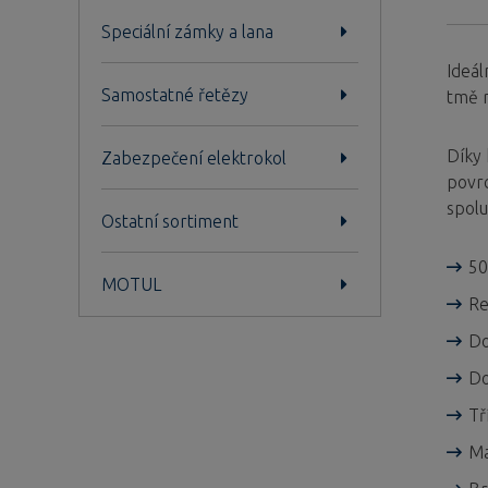
Speciální zámky a lana
Ideál
Samostatné řetězy
tmě r
Díky 
Zabezpečení elektrokol
povr
spolu
Ostatní sortiment
50
MOTUL
Re
Do
Do
Tř
Ma