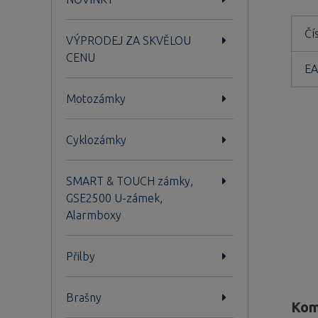
Čí
VÝPRODEJ ZA SKVĚLOU
CENU
EA
Motozámky
Cyklozámky
SMART & TOUCH zámky,
GSE2500 U-zámek,
Alarmboxy
Přilby
Brašny
Kom