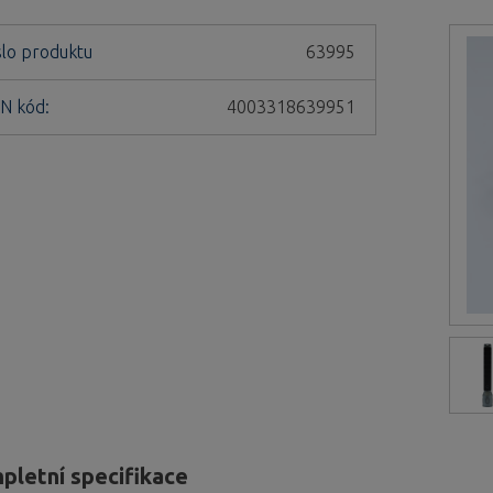
slo produktu
63995
N kód:
4003318639951
pletní specifikace