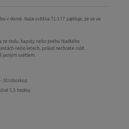
bo v domě. Naše svítilna TL-517 zajišťuje, že se ve
.
la ze stolu, kapoty nebo jiného hladkého
cestách nebo letech, pokud nechcete rušit
liš jasným světlem.
 - Stroboskop
ižně 5,5 hodiny