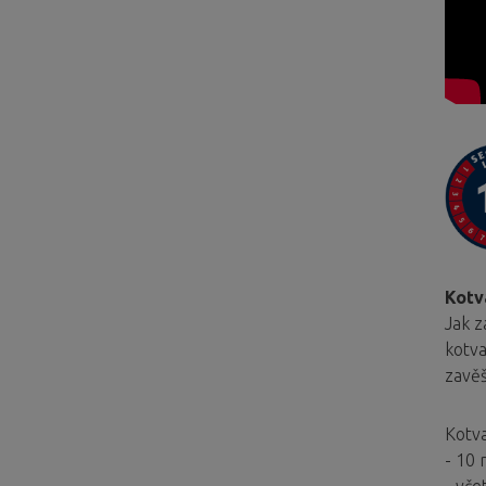
Kotv
Jak z
kotva
zavěš
Kotva
- 10 