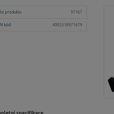
slo produktu
97167
N kód:
4003318971679
pletní specifikace