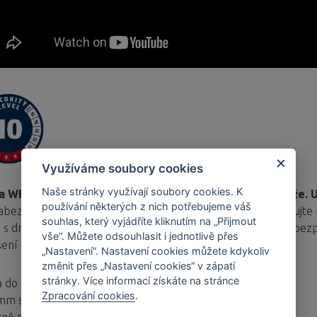
Využíváme soubory cookies
Naše stránky využívají soubory cookies. K
a WBA65 s držákem na kolo na stěnu sklepa nebo garáže. U
používání některých z nich potřebujeme váš
abezpečit kolo v garáži nebo ve sklepě? Jednoduše nainstalujt
souhlas, který vyjádříte kliknutím na „Přijmout
 s držákem WBA65 vyřeší uskladnění kola nejen z hlediska bezpe
vše“. Můžete odsouhlasit i jednotlivě přes
ení kola na zeď.
„Nastavení“. Nastavení cookies můžete kdykoliv
změnit přes „Nastavení cookies“ v zápatí
stránky. Více informací získáte na stránce
 do podlahy a do zdi
Zpracování cookies
.
mm silné oko ze speciální tvrzené oceli