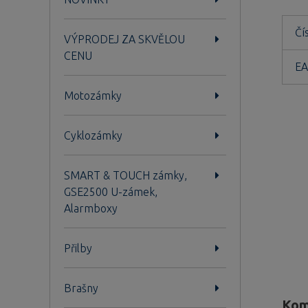
Čí
VÝPRODEJ ZA SKVĚLOU
CENU
EA
Motozámky
Cyklozámky
SMART & TOUCH zámky,
GSE2500 U-zámek,
Alarmboxy
Přilby
Brašny
Kom