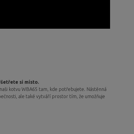
šetřete si místo.
e naši kotvu WBA65 tam, kde potřebujete.
Nástěnná
čnosti, ale také vytváří prostor tím, že umožňuje