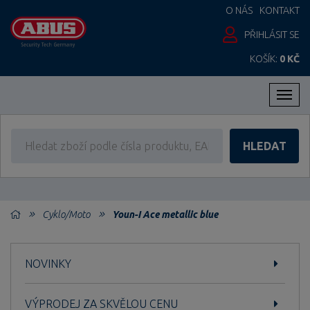
O NÁS
KONTAKT
PŘIHLÁSIT SE
KOŠÍK:
0 KČ
Men
HLEDAT
Cyklo/Moto
Youn-I Ace metallic blue
NOVINKY
VÝPRODEJ ZA SKVĚLOU CENU