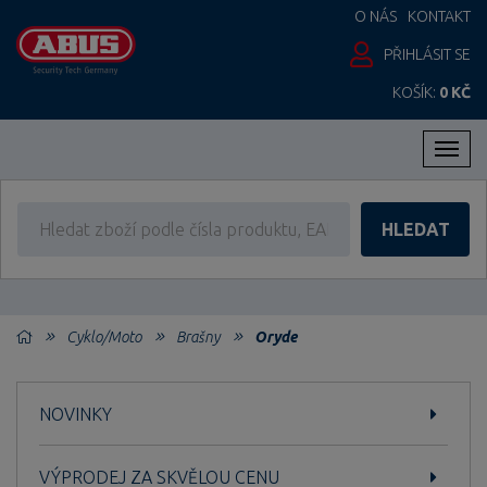
O NÁS
KONTAKT
PŘIHLÁSIT SE
KOŠÍK:
0 KČ
Men
HLEDAT
Cyklo/Moto
Brašny
Oryde
NOVINKY
VÝPRODEJ ZA SKVĚLOU CENU