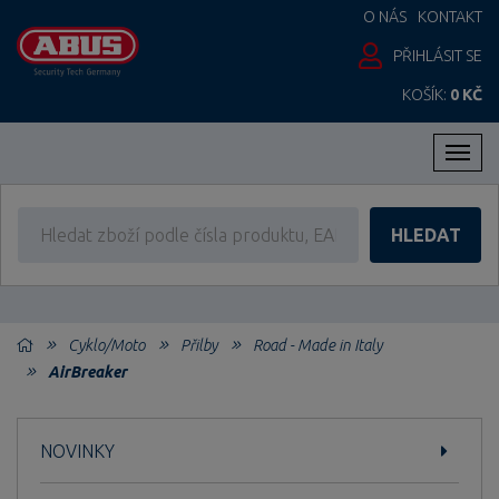
O NÁS
KONTAKT
PŘIHLÁSIT SE
KOŠÍK:
0 KČ
Men
HLEDAT
Cyklo/Moto
Přilby
Road - Made in Italy
AirBreaker
NOVINKY