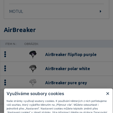
MOTUL
AirBreaker
ITEM N.:
OBRÁZEK:
AirBreaker flipflop purple
AirBreaker polar white
AirBreaker pure grey
Využíváme soubory cookies
AirBreaker pure mint
Naše stránky využívají soubory cookies. K používání některých z nich potřebujeme
váš souhlas, který vyjádříte kliknutím na „Přijmout vše“. Můžete odsouhlasit i
jednotlivě přes „Nastavení“. Nastavení cookies můžete kdykoliv změnit přes
AirBreaker pure white
„Nastavení cookies“ v zápatí stránky. Více informací získáte na stránce
Zpracování