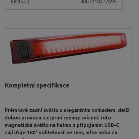
EAN kód:
4003318472695
Kompletní specifikace
Prémiové zadní světlo s elegantním vzhledem, delší
dobou provozu a čtyřmi režimy svícení: toto
magnetické světlo na helmu s připojením USB-C
zajišťuje 180° viditelnost ve tmě, mlze nebo za