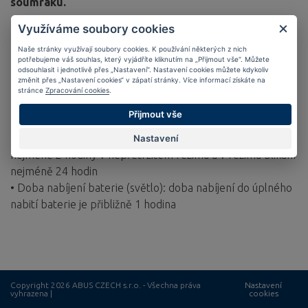
soumraku.
Využíváme soubory cookies
• Kompatibilní pro přilby: Taipan + Urban-I 4.0
Naše stránky využívají soubory cookies. K používání některých z nich
• Micro-USB: světlo lze snadno nabíjet přes rozhraní micro
potřebujeme váš souhlas, který vyjádříte kliknutím na „Přijmout vše“. Můžete
odsouhlasit i jednotlivě přes „Nastavení“. Nastavení cookies můžete kdykoliv
USB
změnit přes „Nastavení cookies“ v zápatí stránky. Více informací získáte na
• třída ochrany IP44
stránce
Zpracování cookies
.
• Čtyři různé režimy svícení: Stálé svícení, výkonné svícení,
Přijmout vše
pulzace a blikání
• Provozní doba v hodinách: doba používání světla
Nastavení
nejméně 2 hodiny v nepřetržitém režimu a v režimu blikání
nejméně 24 hodin
• Doba nabíjení baterie (světlo): doba nabíjení do úplného
nabití baterie je přibližně 1 hodina
Copyright 2026 ABUS CZECH s.r.o. - Všechna práva
Nastavení
vyhrazena |
cookies