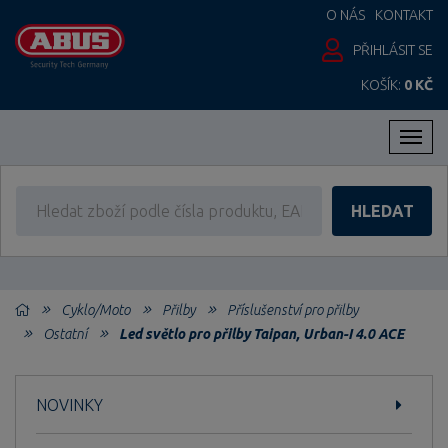
O NÁS
KONTAKT
PŘIHLÁSIT SE
KOŠÍK:
0 KČ
Men
HLEDAT
Cyklo/Moto
Přilby
Příslušenství pro přilby
Ostatní
Led světlo pro přilby Taipan, Urban-I 4.0 ACE
NOVINKY